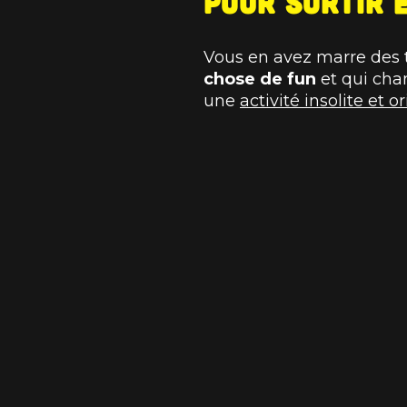
pour sortir 
Vous en avez marre des t
chose de fun
et qui chan
une
activité insolite et o