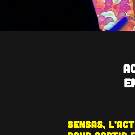
A
e
SENSAS, l’ac