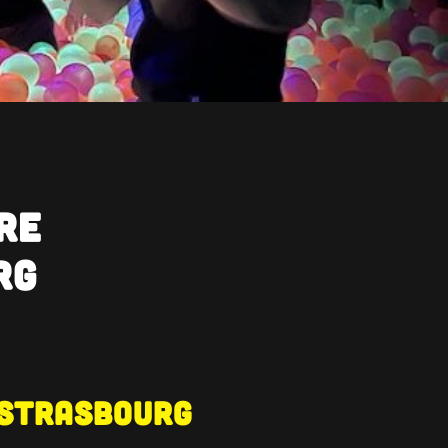
re
rg
e Strasbourg